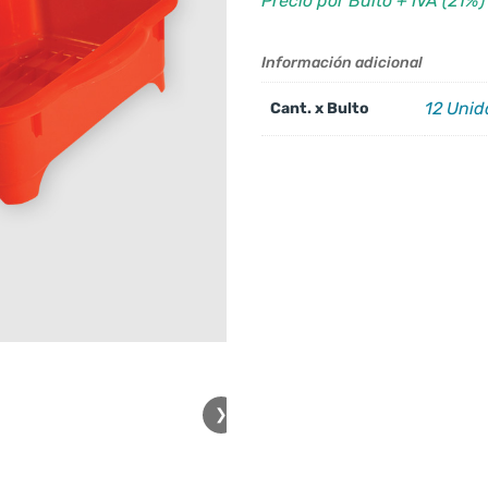
Precio por Bulto + IVA (21%)
Información adicional
12 Uni
Cant. x Bulto
❯