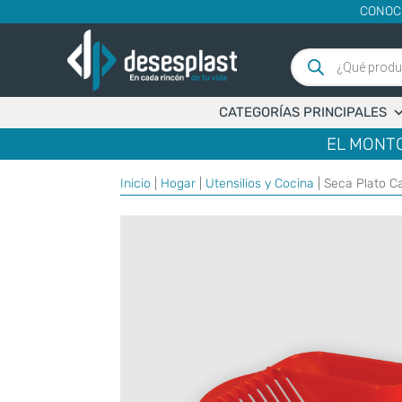
CONOC
Búsqueda
de
productos
CATEGORÍAS PRINCIPALES
EL MONTO
Inicio
|
Hogar
|
Utensilios y Cocina
| Seca Plato C