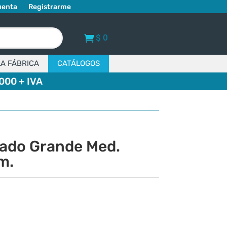
uenta
Registrarme
$
0
LA FÁBRICA
CATÁLOGOS
000 + IVA
lado Grande Med.
m.