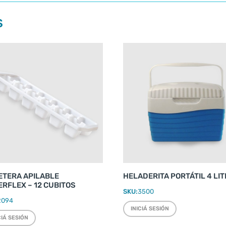
S
ETERA APILABLE
HELADERITA PORTÁTIL 4 LI
RFLEX – 12 CUBITOS
SKU:
3500
2094
INICIÁ SESIÓN
CIÁ SESIÓN