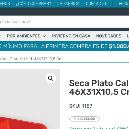
ENOS
¿CÓMO COMPRAR?
LA FÁBRICA
CONTACTO
Mi C
POR AMBIENTES
INVIERNO EN CASA
NOVEDADES
 MÍNIMO PARA LA PRIMERA COMPRA ES DE
$1.000.
alado Grande Med. 46X31X10,5 Cm.
Seca Plato Ca
46X31X10,5 C
SKU:
1157
INICIÁ SESIÓN