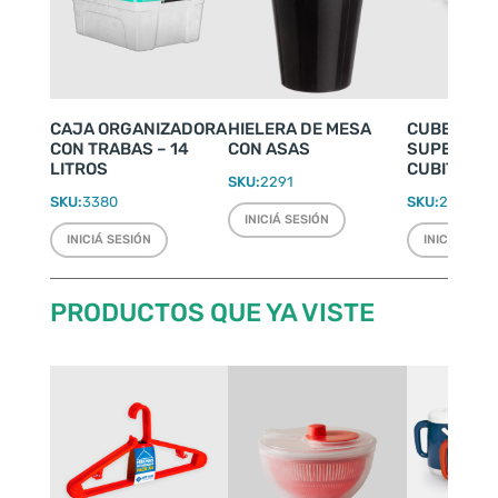
CAJA ORGANIZADORA
HIELERA DE MESA
CUBETERA 
CON TRABAS – 14
CON ASAS
SUPERFLEX
LITROS
CUBITOS
SKU:
2291
SKU:
3380
SKU:
2094
INICIÁ SESIÓN
INICIÁ SESIÓN
INICIÁ SESI
PRODUCTOS QUE YA VISTE