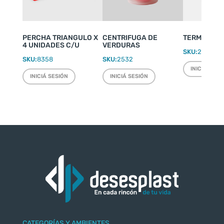
PERCHA TRIANGULO X
CENTRIFUGA DE
TERMO WEEK
4 UNIDADES C/U
VERDURAS
SKU:
2220
SKU:
8358
SKU:
2532
INICIÁ SESI
INICIÁ SESIÓN
INICIÁ SESIÓN
CATEGORÍAS Y AMBIENTES