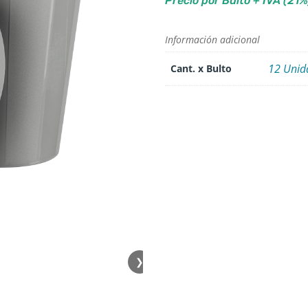
Precio por Bulto + IVA (21%
Información adicional
12 Unid
Cant. x Bulto
❯