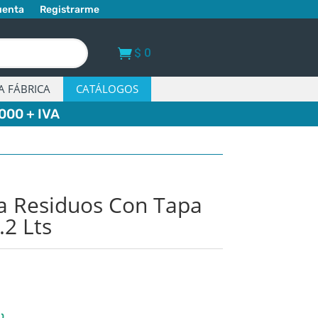
uenta
Registrarme
$
0
A FÁBRICA
CATÁLOGOS
000 + IVA
ra Residuos Con Tapa
2 Lts