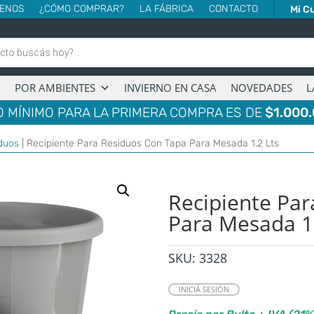
ENOS
¿CÓMO COMPRAR?
LA FÁBRICA
CONTACTO
Mi C
POR AMBIENTES
INVIERNO EN CASA
NOVEDADES
L
 MÍNIMO PARA LA PRIMERA COMPRA ES DE
$1.000.
duos
| Recipiente Para Residuos Con Tapa Para Mesada 1.2 Lts
Recipiente Pa
Para Mesada 1.
SKU:
3328
INICIÁ SESIÓN