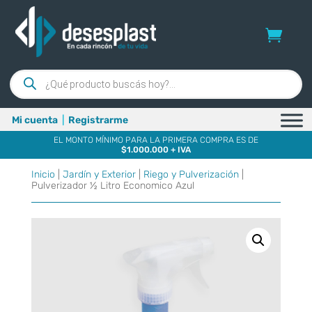
Búsqueda
de
productos
Mi cuenta
|
Registrarme
EL MONTO MÍNIMO PARA LA PRIMERA COMPRA ES DE
$1.000.000 + IVA
Inicio
|
Jardín y Exterior
|
Riego y Pulverización
|
Pulverizador ½ Litro Economico Azul