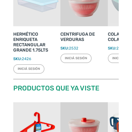
HERMÉTICO
CENTRIFUGA DE
COLADOR D
ENRIQUETA
VERDURAS
COLAPASTA
RECTANGULAR
SKU:
2532
SKU:
2053
GRANDE 1.75LTS
INICIÁ SESIÓN
INICIÁ SESI
SKU:
2426
INICIÁ SESIÓN
PRODUCTOS QUE YA VISTE