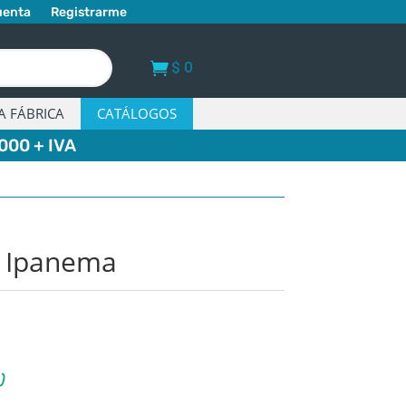
uenta
Registrarme
$
0
A FÁBRICA
CATÁLOGOS
000 + IVA
o Ipanema
)