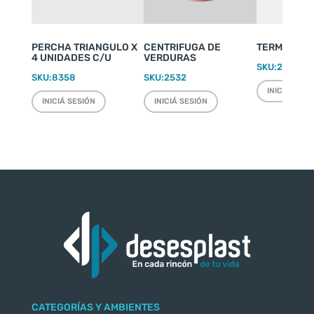
PERCHA TRIANGULO X
CENTRIFUGA DE
TERMO WEEK
4 UNIDADES C/U
VERDURAS
SKU:
2220
SKU:
8358
SKU:
2532
INICIÁ SESI
INICIÁ SESIÓN
INICIÁ SESIÓN
CATEGORÍAS Y AMBIENTES