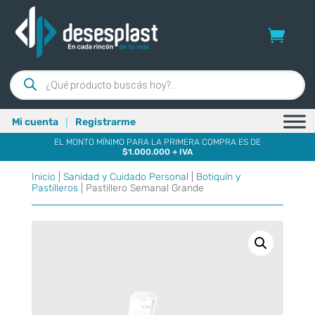
Búsqueda
de
productos
|
Mi cuenta
Registrarme
EL MONTO MÍNIMO PARA LA PRIMERA COMPRA ES DE
$1.000.000 + IVA
Inicio
|
Sanidad y Cuidado Personal
|
Botiquín y
Pastilleros
| Pastillero Semanal Grande