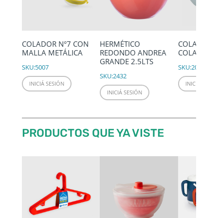
COLADOR N°7 CON
HERMÉTICO
COLADOR D
MALLA METÁLICA
REDONDO ANDREA
COLAPASTA
GRANDE 2.5LTS
SKU:
5007
SKU:
2053
SKU:
2432
INICIÁ SESIÓN
INICIÁ SESIÓ
INICIÁ SESIÓN
PRODUCTOS QUE YA VISTE