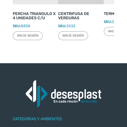
PERCHA TRIANGULO X
CENTRIFUGA DE
TERMO WEEK
4 UNIDADES C/U
VERDURAS
SKU:
2220
SKU:
8358
SKU:
2532
INICIÁ SESI
INICIÁ SESIÓN
INICIÁ SESIÓN
CATEGORÍAS Y AMBIENTES