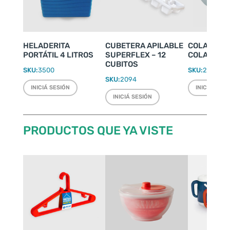
HELADERITA
CUBETERA APILABLE
COLADOR D
PORTÁTIL 4 LITROS
SUPERFLEX – 12
COLAPASTA
CUBITOS
SKU:
3500
SKU:
2053
SKU:
2094
INICIÁ SESIÓN
INICIÁ SESI
INICIÁ SESIÓN
PRODUCTOS QUE YA VISTE