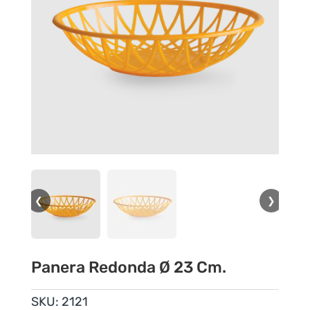
❮
❯
Panera Redonda Ø 23 Cm.
SKU:
2121