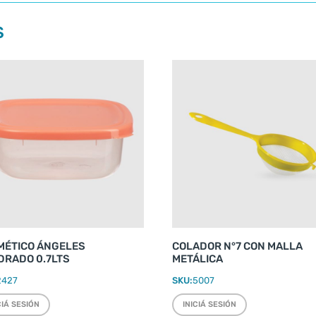
S
MÉTICO ÁNGELES
COLADOR N°7 CON MALLA
DRADO 0.7LTS
METÁLICA
2427
SKU:
5007
CIÁ SESIÓN
INICIÁ SESIÓN