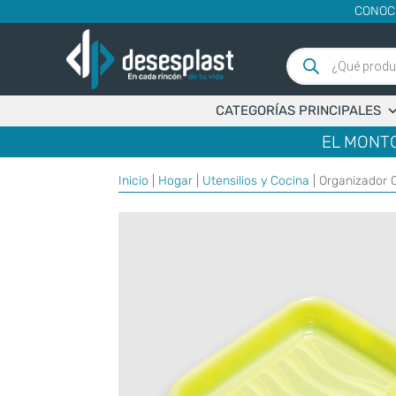
CONOC
Búsqueda
de
productos
CATEGORÍAS PRINCIPALES
EL MONTO
Inicio
|
Hogar
|
Utensilios y Cocina
| Organizador 