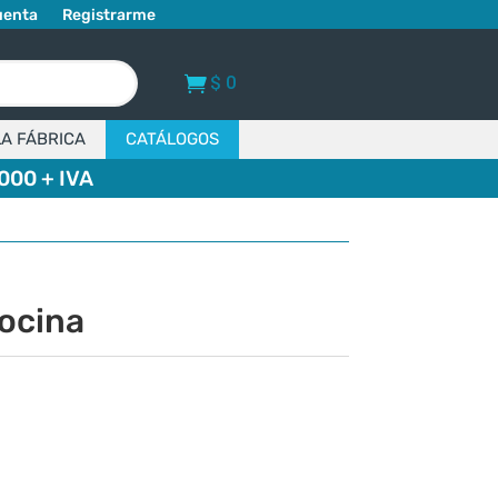
uenta
Registrarme
$
0
LA FÁBRICA
CATÁLOGOS
000 + IVA
ocina