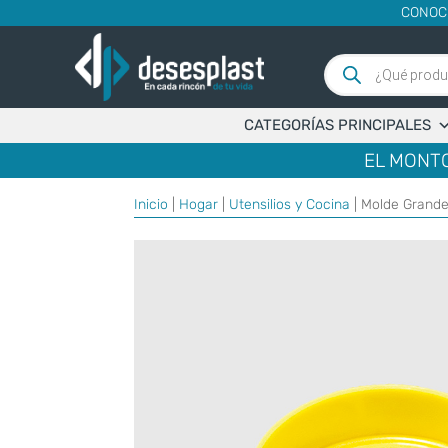
CONOC
Búsqueda
de
productos
CATEGORÍAS PRINCIPALES
EL MONTO
Inicio
|
Hogar
|
Utensilios y Cocina
| Molde Grand