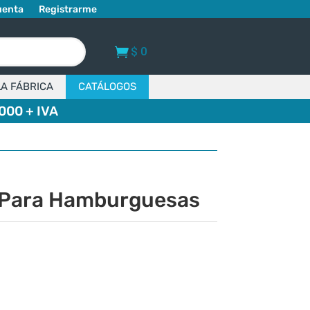
uenta
Registrarme
$
0
LA FÁBRICA
CATÁLOGOS
000 + IVA
 Para Hamburguesas