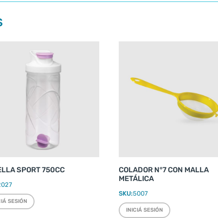
S
ELLA SPORT 750CC
COLADOR N°7 CON MALLA
METÁLICA
2027
SKU:
5007
CIÁ SESIÓN
INICIÁ SESIÓN