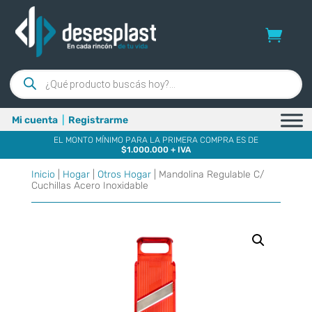
Búsqueda
de
productos
Mi cuenta
|
Registrarme
EL MONTO MÍNIMO PARA LA PRIMERA COMPRA ES DE
$1.000.000 + IVA
Inicio
|
Hogar
|
Otros Hogar
| Mandolina Regulable C/
Cuchillas Acero Inoxidable