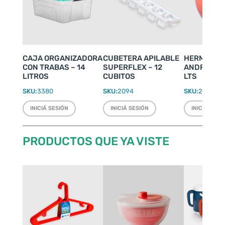
CAJA ORGANIZADORA
CUBETERA APILABLE
HERMÉTIC
CON TRABAS – 14
SUPERFLEX – 12
ANDREA CH
LITROS
CUBITOS
LTS
SKU:
3380
SKU:
2094
SKU:
2430
INICIÁ SESIÓN
INICIÁ SESIÓN
INICIÁ SESI
PRODUCTOS QUE YA VISTE