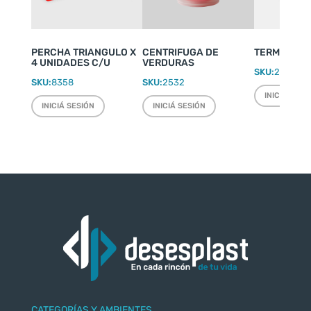
PERCHA TRIANGULO X
CENTRIFUGA DE
TERMO WEEK
4 UNIDADES C/U
VERDURAS
SKU:
2220
SKU:
8358
SKU:
2532
INICIÁ SESI
INICIÁ SESIÓN
INICIÁ SESIÓN
CATEGORÍAS Y AMBIENTES