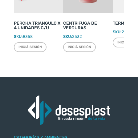
PERCHA TRIANGULO X
CENTRIFUGA DE
TERMO WEEK
4 UNIDADES C/U
VERDURAS
SKU:
2220
SKU:
8358
SKU:
2532
INICIÁ SESI
INICIÁ SESIÓN
INICIÁ SESIÓN
CATEGORÍAS Y AMBIENTES