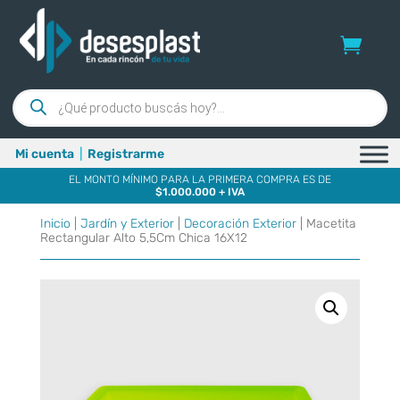
Búsqueda
de
productos
Mi cuenta
|
Registrarme
EL MONTO MÍNIMO PARA LA PRIMERA COMPRA ES DE
$1.000.000 + IVA
Inicio
|
Jardín y Exterior
|
Decoración Exterior
| Macetita
Rectangular Alto 5,5Cm Chica 16X12