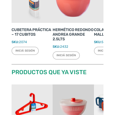
CUBETERA PRÁCTICA
HERMÉTICO REDONDO
COLADOR N
– 17 CUBITOS
ANDREA GRANDE
MALLA MET
2.5LTS
SKU:
2074
SKU:
5007
SKU:
2432
INICIÁ SESIÓN
INICIÁ SESI
INICIÁ SESIÓN
PRODUCTOS QUE YA VISTE