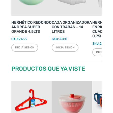
HERMÉTICO REDONDO
CAJA ORGANIZADORA
HERMÉTIC
ANDREA SUPER
CON TRABAS – 14
ENRIQUETA
GRANDE 4.5LTS
LITROS
CUADRADO
0.75LTS
SKU:
2433
SKU:
3380
SKU:
2424
INICIÁ SESIÓN
INICIÁ SESIÓN
INICIÁ SESI
PRODUCTOS QUE YA VISTE