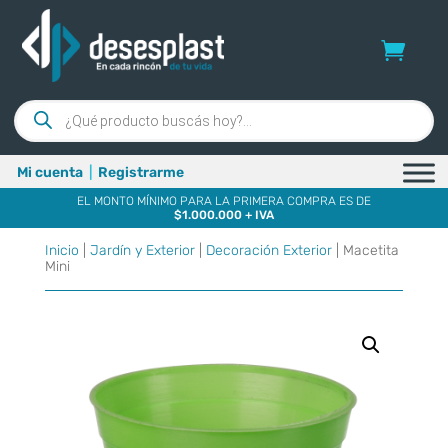
Búsqueda
de
productos
Mi cuenta
|
Registrarme
EL MONTO MÍNIMO PARA LA PRIMERA COMPRA ES DE
$1.000.000 + IVA
Inicio
|
Jardín y Exterior
|
Decoración Exterior
| Macetita
Mini