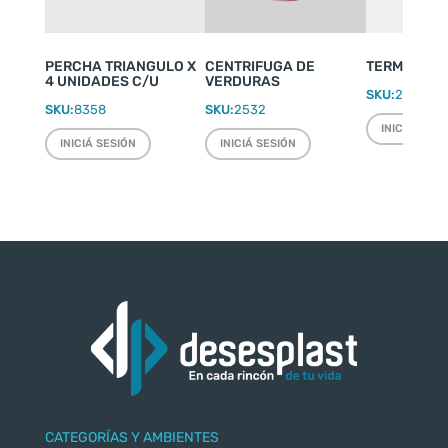
PERCHA TRIANGULO X
CENTRIFUGA DE
TERMO WEEK
4 UNIDADES C/U
VERDURAS
SKU:
2220
SKU:
8358
SKU:
2532
INICIÁ SESI
INICIÁ SESIÓN
INICIÁ SESIÓN
CATEGORÍAS Y AMBIENTES