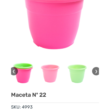
❮
❯
Maceta Nº 22
SKU:
4993