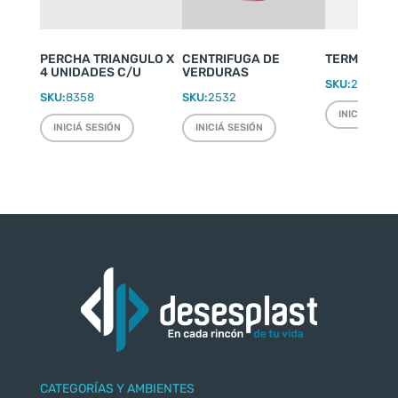
PERCHA TRIANGULO X
CENTRIFUGA DE
TERMO WEEK
4 UNIDADES C/U
VERDURAS
SKU:
2220
SKU:
8358
SKU:
2532
INICIÁ SESI
INICIÁ SESIÓN
INICIÁ SESIÓN
CATEGORÍAS Y AMBIENTES