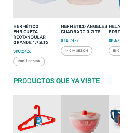
HERMÉTICO
HERMÉTICO ÁNGELES
HELADERIT
ENRIQUETA
CUADRADO 0.7LTS
PORTÁTIL 4
RECTANGULAR
SKU:
2427
SKU:
3500
GRANDE 1.75LTS
INICIÁ SESIÓN
INICIÁ SESI
SKU:
2426
INICIÁ SESIÓN
PRODUCTOS QUE YA VISTE