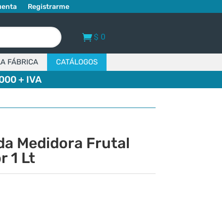
uenta
Registrarme
$
0
LA FÁBRICA
CATÁLOGOS
000 + IVA
da Medidora Frutal
 1 Lt