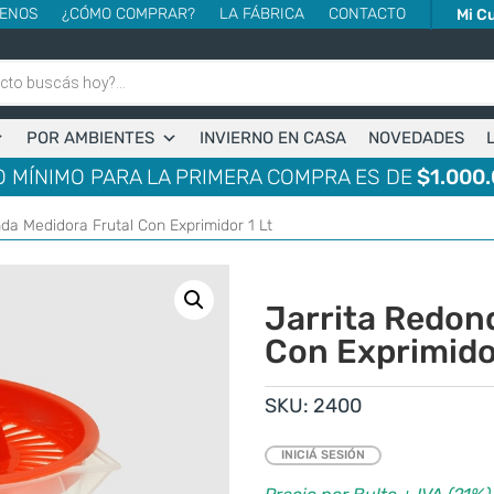
ENOS
¿CÓMO COMPRAR?
LA FÁBRICA
CONTACTO
Mi C
POR AMBIENTES
INVIERNO EN CASA
NOVEDADES
 MÍNIMO PARA LA PRIMERA COMPRA ES DE
$1.000.
nda Medidora Frutal Con Exprimidor 1 Lt
Jarrita Redon
Con Exprimidor
SKU:
2400
INICIÁ SESIÓN