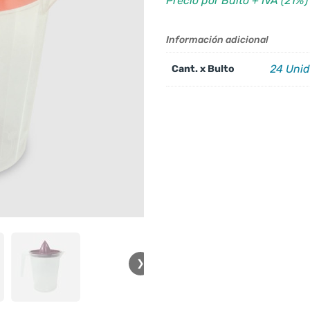
Precio por Bulto + IVA (21%)
Información adicional
24 Uni
Cant. x Bulto
❯