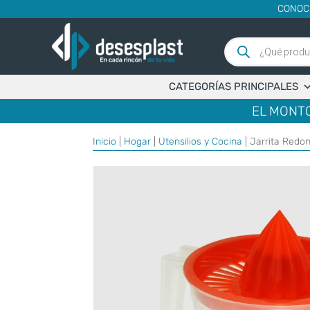
CONOC
Búsqueda
de
productos
CATEGORÍAS PRINCIPALES
EL MONTO
Inicio
|
Hogar
|
Utensilios y Cocina
| Jarrita Redo