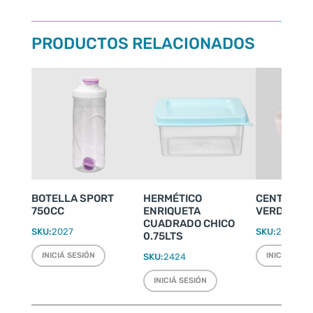
PRODUCTOS RELACIONADOS
BOTELLA SPORT
HERMÉTICO
CENTRIFUG
750CC
ENRIQUETA
VERDURAS
CUADRADO CHICO
SKU:
2027
SKU:
2532
0.75LTS
INICIÁ SESIÓN
INICIÁ SESI
SKU:
2424
INICIÁ SESIÓN