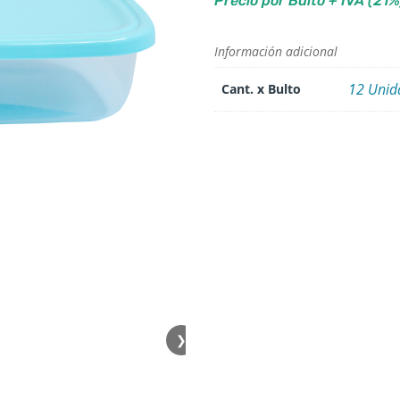
Precio por Bulto + IVA (21%
Información adicional
12 Unid
Cant. x Bulto
❯