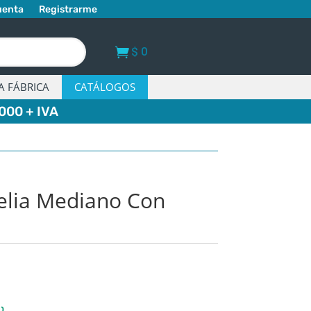
uenta
Registrarme
$
0
A FÁBRICA
CATÁLOGOS
000 + IVA
lia Mediano Con