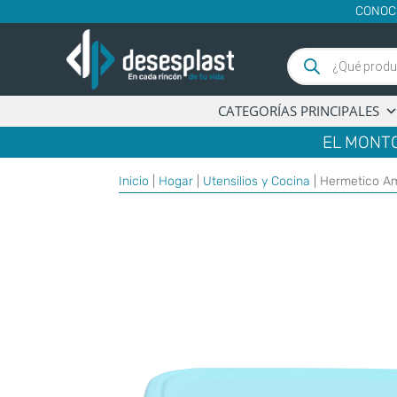
CONOC
Búsqueda
de
productos
CATEGORÍAS PRINCIPALES
EL MONTO
Inicio
|
Hogar
|
Utensilios y Cocina
| Hermetico A