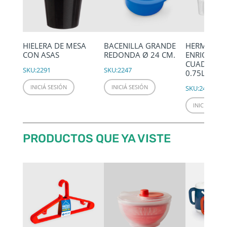
HIELERA DE MESA
BACENILLA GRANDE
HERMÉTIC
CON ASAS
REDONDA Ø 24 CM.
ENRIQUETA
CUADRADO
SKU:
2291
SKU:
2247
0.75LTS
INICIÁ SESIÓN
INICIÁ SESIÓN
SKU:
2424
INICIÁ SESIÓ
PRODUCTOS QUE YA VISTE