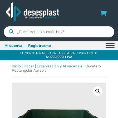
Búsqueda
de
productos
|
Mi cuenta
Registrarme
EL MONTO MÍNIMO PARA LA PRIMERA COMPRA ES DE
$1.000.000 + IVA
Inicio
|
Hogar
|
Organización y Almacenaje
| Gavetero
Rectangular Apilable