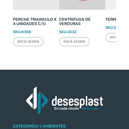
PERCHA TRIANGULO X
CENTRIFUGA DE
TERMO WEEK
4 UNIDADES C/U
VERDURAS
SKU:
2220
SKU:
8358
SKU:
2532
INICIÁ SESI
INICIÁ SESIÓN
INICIÁ SESIÓN
CATEGORÍAS Y AMBIENTES