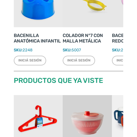
BACENILLA
COLADOR N°7 CON
BACENILLA
ANATÓMICA INFANTIL
MALLA METÁLICA
REDONDA Ø 
SKU:
2248
SKU:
5007
SKU:
2246
INICIÁ SESIÓN
INICIÁ SESIÓN
INICIÁ SESI
PRODUCTOS QUE YA VISTE