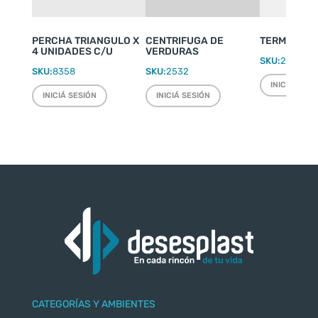
PERCHA TRIANGULO X
CENTRIFUGA DE
TERMO WEEK
4 UNIDADES C/U
VERDURAS
SKU:
2220
SKU:
8358
SKU:
2532
INICIÁ SESI
INICIÁ SESIÓN
INICIÁ SESIÓN
CATEGORÍAS Y AMBIENTES