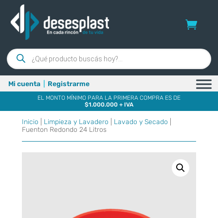
Búsqueda
de
productos
Mi cuenta
|
Registrarme
EL MONTO MÍNIMO PARA LA PRIMERA COMPRA ES DE
$1.000.000 + IVA
Inicio
|
Limpieza y Lavadero
|
Lavado y Secado
|
Fuenton Redondo 24 Litros