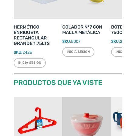
HERMÉTICO
COLADOR N°7 CON
BOTELLA S
ENRIQUETA
MALLA METÁLICA
750CC
RECTANGULAR
SKU:
5007
SKU:
2027
GRANDE 1.75LTS
INICIÁ SESIÓN
INICIÁ SESI
SKU:
2426
INICIÁ SESIÓN
PRODUCTOS QUE YA VISTE