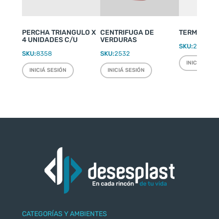
PERCHA TRIANGULO X
CENTRIFUGA DE
TERMO WEEK
4 UNIDADES C/U
VERDURAS
SKU:
2220
SKU:
8358
SKU:
2532
INICIÁ SESI
INICIÁ SESIÓN
INICIÁ SESIÓN
CATEGORÍAS Y AMBIENTES