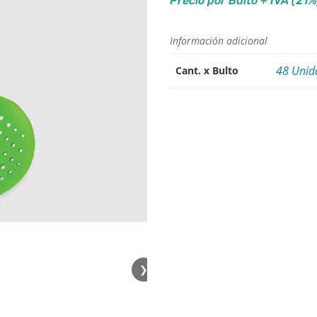
Precio por Bulto + IVA (21%
Información adicional
48 Unid
Cant. x Bulto
❯