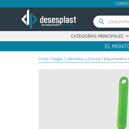
CONOC
Búsqueda
de
productos
CATEGORÍAS PRINCIPALES
EL MONTO
Inicio
|
Hogar
|
Utensilios y Cocina
| Espumadera C