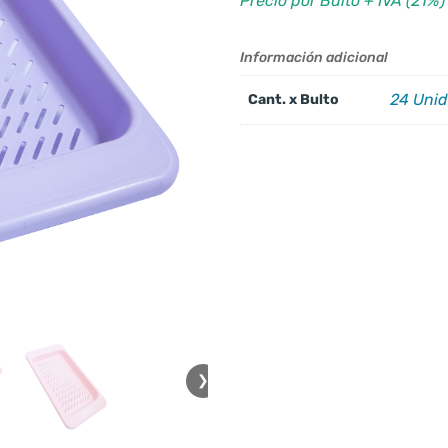
Precio por Bulto + IVA (21%)
Información adicional
24 Uni
Cant. x Bulto
❯