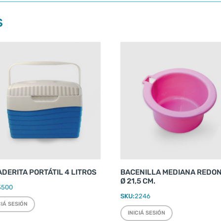
S
DERITA PORTÁTIL 4 LITROS
BACENILLA MEDIANA REDO
Ø 21,5 CM.
3500
SKU:
2246
CIÁ SESIÓN
INICIÁ SESIÓN