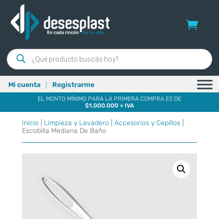
Búsqueda
de
productos
|
Mi cuenta
Registrarme
EL MONTO MÍNIMO PARA LA PRIMERA COMPRA ES DE
$1.000.000 + IVA
Inicio
|
Limpieza y Lavadero
|
Accesorios y Cepillos
|
Escobilla Mediana De Baño