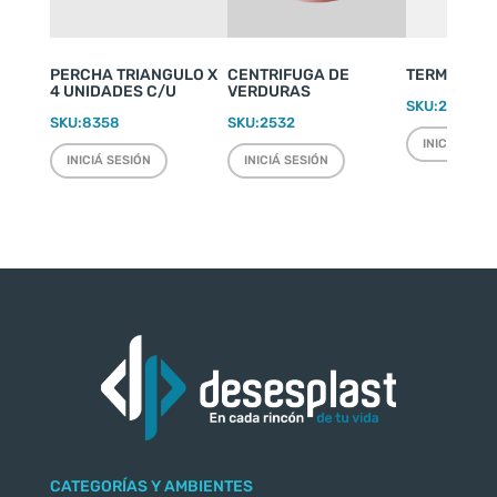
PERCHA TRIANGULO X
CENTRIFUGA DE
TERMO WEEK
4 UNIDADES C/U
VERDURAS
SKU:
2220
SKU:
8358
SKU:
2532
INICIÁ SESI
INICIÁ SESIÓN
INICIÁ SESIÓN
CATEGORÍAS Y AMBIENTES