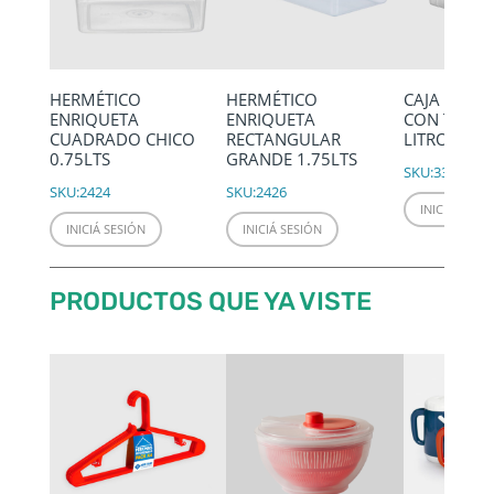
HERMÉTICO
HERMÉTICO
CAJA ORGA
ENRIQUETA
ENRIQUETA
CON TRABA
CUADRADO CHICO
RECTANGULAR
LITROS
0.75LTS
GRANDE 1.75LTS
SKU:
3380
SKU:
2424
SKU:
2426
INICIÁ SESIÓ
INICIÁ SESIÓN
INICIÁ SESIÓN
PRODUCTOS QUE YA VISTE