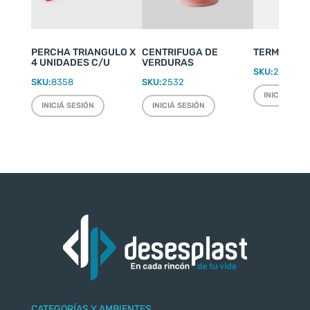
PERCHA TRIANGULO X
CENTRIFUGA DE
TERMO WEEK
4 UNIDADES C/U
VERDURAS
SKU:
2220
SKU:
8358
SKU:
2532
INICIÁ SESI
INICIÁ SESIÓN
INICIÁ SESIÓN
CATEGORÍAS Y AMBIENTES