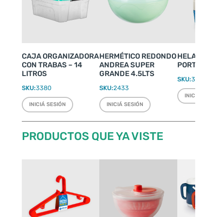
CAJA ORGANIZADORA
HERMÉTICO REDONDO
HELADERIT
CON TRABAS – 14
ANDREA SUPER
PORTÁTIL 4
LITROS
GRANDE 4.5LTS
SKU:
3500
SKU:
3380
SKU:
2433
INICIÁ SESI
INICIÁ SESIÓN
INICIÁ SESIÓN
PRODUCTOS QUE YA VISTE