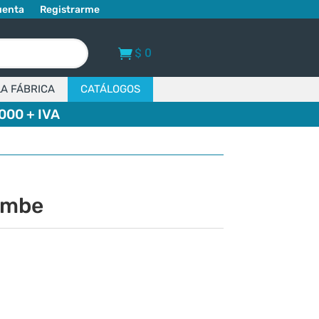
uenta
Registrarme
$
0
LA FÁBRICA
CATÁLOGOS
000 + IVA
ombe