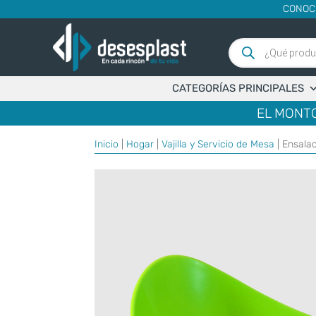
CONOC
Búsqueda
de
productos
CATEGORÍAS PRINCIPALES
EL MONTO
Inicio
|
Hogar
|
Vajilla y Servicio de Mesa
| Ensala