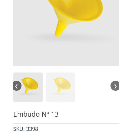
❮
❯
Embudo Nº 13
SKU:
3398