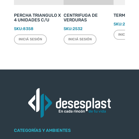
PERCHA TRIANGULO X
CENTRIFUGA DE
TERMO WEEK
4 UNIDADES C/U
VERDURAS
SKU:
2220
SKU:
8358
SKU:
2532
INICIÁ SESI
INICIÁ SESIÓN
INICIÁ SESIÓN
CATEGORÍAS Y AMBIENTES