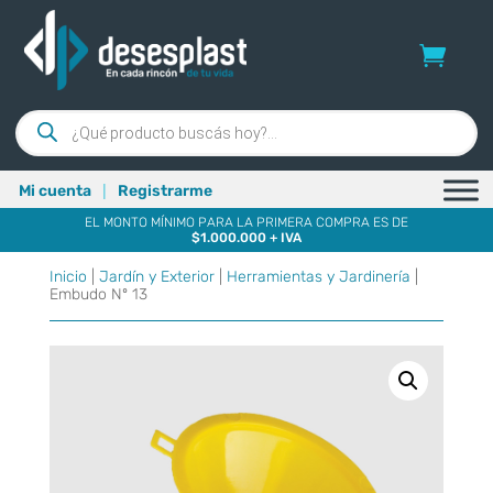
Búsqueda
de
productos
|
Mi cuenta
Registrarme
EL MONTO MÍNIMO PARA LA PRIMERA COMPRA ES DE
$1.000.000 + IVA
Inicio
|
Jardín y Exterior
|
Herramientas y Jardinería
|
Embudo Nº 13