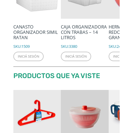
CANASTO
CAJA ORGANIZADORA
HERMÉTIC
ORGANIZADOR SIMIL
CON TRABAS – 14
REDONDO 
RATAN
LITROS
GRANDE 2.
SKU:
1509
SKU:
3380
SKU:
2432
INICIÁ SESIÓN
INICIÁ SESIÓN
INICIÁ SESIÓ
PRODUCTOS QUE YA VISTE