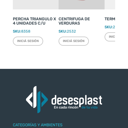
PERCHA TRIANGULO X
CENTRIFUGA DE
TERMO WEEK
4 UNIDADES C/U
VERDURAS
SKU:
2220
SKU:
8358
SKU:
2532
INICIÁ SESI
INICIÁ SESIÓN
INICIÁ SESIÓN
CATEGORÍAS Y AMBIENTES