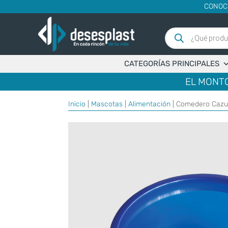
CONOC
Búsqueda
de
productos
CATEGORÍAS PRINCIPALES
EL MONTO
Inicio
|
Mascotas
|
Alimentación
| Comedero Cazu