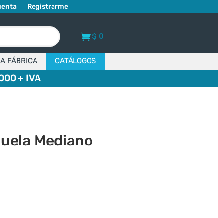
uenta
Registrarme
$
0
LA FÁBRICA
CATÁLOGOS
000 + IVA
uela Mediano