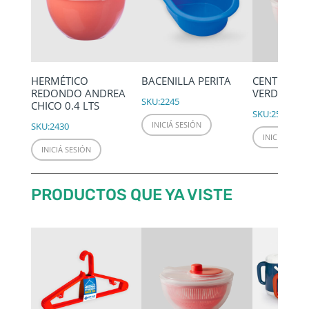
HERMÉTICO
BACENILLA PERITA
CENTRIFUG
REDONDO ANDREA
VERDURAS
SKU:
2245
CHICO 0.4 LTS
SKU:
2532
INICIÁ SESIÓN
SKU:
2430
INICIÁ SESIÓ
INICIÁ SESIÓN
PRODUCTOS QUE YA VISTE