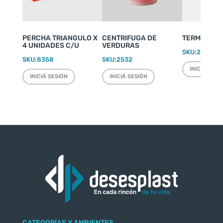
PERCHA TRIANGULO X
CENTRIFUGA DE
TERMO WEEK
4 UNIDADES C/U
VERDURAS
SKU:
2220
SKU:
8358
SKU:
2532
INICIÁ SESI
INICIÁ SESIÓN
INICIÁ SESIÓN
CATEGORÍAS Y AMBIENTES