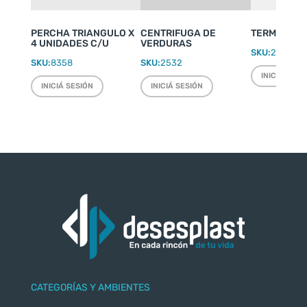
PERCHA TRIANGULO X
CENTRIFUGA DE
TERMO WEEK
4 UNIDADES C/U
VERDURAS
SKU:
2220
SKU:
8358
SKU:
2532
INICIÁ SESI
INICIÁ SESIÓN
INICIÁ SESIÓN
CATEGORÍAS Y AMBIENTES