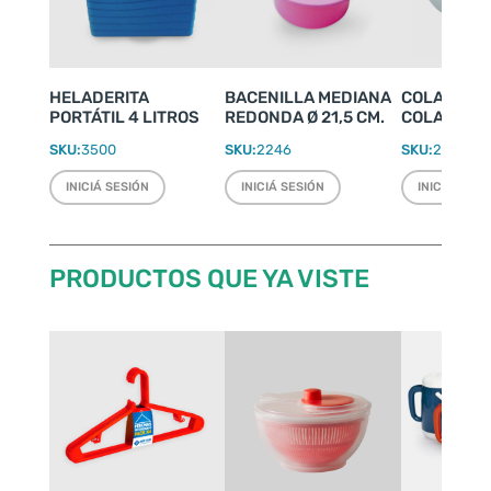
HELADERITA
BACENILLA MEDIANA
COLADOR D
PORTÁTIL 4 LITROS
REDONDA Ø 21,5 CM.
COLAPASTA
SKU:
3500
SKU:
2246
SKU:
2053
INICIÁ SESIÓN
INICIÁ SESIÓN
INICIÁ SESI
PRODUCTOS QUE YA VISTE