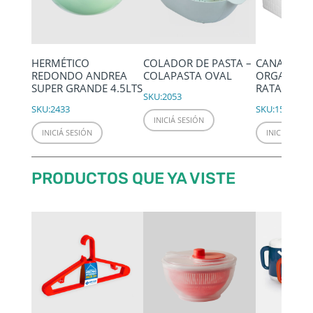
HERMÉTICO
COLADOR DE PASTA –
CANASTO
REDONDO ANDREA
COLAPASTA OVAL
ORGANIZAD
SUPER GRANDE 4.5LTS
RATAN
SKU:
2053
SKU:
2433
SKU:
1509
INICIÁ SESIÓN
INICIÁ SESIÓN
INICIÁ SESIÓ
PRODUCTOS QUE YA VISTE