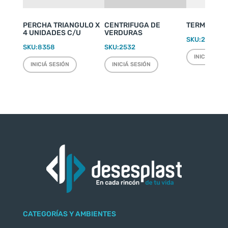
PERCHA TRIANGULO X
CENTRIFUGA DE
TERMO WEEK
4 UNIDADES C/U
VERDURAS
SKU:
2220
SKU:
8358
SKU:
2532
INICIÁ SESI
INICIÁ SESIÓN
INICIÁ SESIÓN
CATEGORÍAS Y AMBIENTES