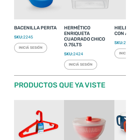
BACENILLA PERITA
HERMÉTICO
HIELERA D
ENRIQUETA
CON ASAS
SKU:
2245
CUADRADO CHICO
SKU:
2291
0.75LTS
INICIÁ SESIÓN
INICIÁ SESI
SKU:
2424
INICIÁ SESIÓN
PRODUCTOS QUE YA VISTE