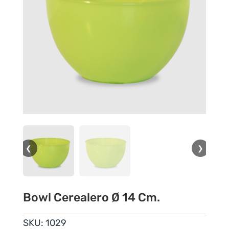
❮
❯
Bowl Cerealero Ø 14 Cm.
SKU:
1029