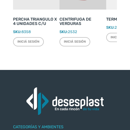
PERCHA TRIANGULO X
CENTRIFUGA DE
TERMO WEEK
4 UNIDADES C/U
VERDURAS
SKU:
2220
SKU:
8358
SKU:
2532
INICIÁ SESI
INICIÁ SESIÓN
INICIÁ SESIÓN
CATEGORÍAS Y AMBIENTES