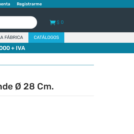
uenta
Registrarme
$
0
LA FÁBRICA
CATÁLOGOS
000 + IVA
nde Ø 28 Cm.