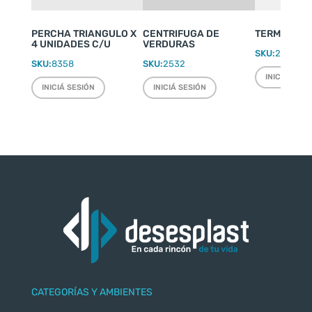
PERCHA TRIANGULO X
CENTRIFUGA DE
TERMO WEEK
4 UNIDADES C/U
VERDURAS
SKU:
2220
SKU:
8358
SKU:
2532
INICIÁ SESI
INICIÁ SESIÓN
INICIÁ SESIÓN
CATEGORÍAS Y AMBIENTES