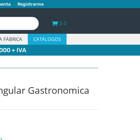
uenta
Registrarme
$
0
A FÁBRICA
CATÁLOGOS
000 + IVA
ngular Gastronomica