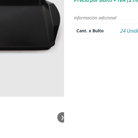
Precio por Bulto + IVA (21%
Información adicional
24 Unid
Cant. x Bulto
❯