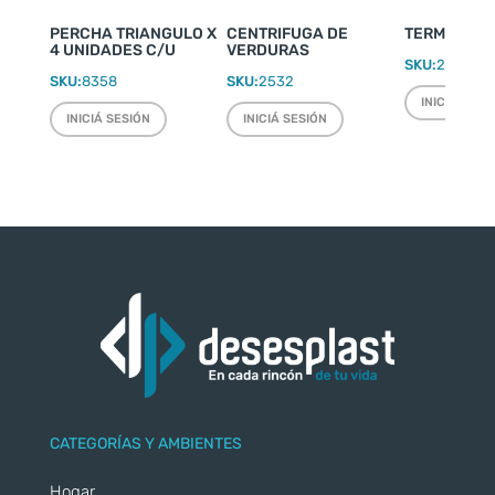
PERCHA TRIANGULO X
CENTRIFUGA DE
TERMO WEEK
4 UNIDADES C/U
VERDURAS
SKU:
2220
SKU:
8358
SKU:
2532
INICIÁ SESI
INICIÁ SESIÓN
INICIÁ SESIÓN
CATEGORÍAS Y AMBIENTES
Hogar