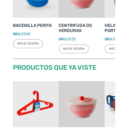
BACENILLA PERITA
CENTRIFUGA DE
HELADERIT
VERDURAS
PORTÁTIL 4
SKU:
2245
SKU:
2532
SKU:
3500
INICIÁ SESIÓN
INICIÁ SESIÓN
INICIÁ SESI
PRODUCTOS QUE YA VISTE