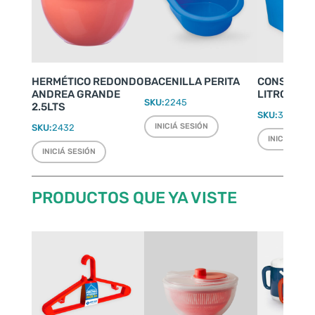
HERMÉTICO REDONDO
BACENILLA PERITA
CONSERVA
ANDREA GRANDE
LITROS
SKU:
2245
2.5LTS
SKU:
3510
INICIÁ SESIÓN
SKU:
2432
INICIÁ SESI
INICIÁ SESIÓN
PRODUCTOS QUE YA VISTE