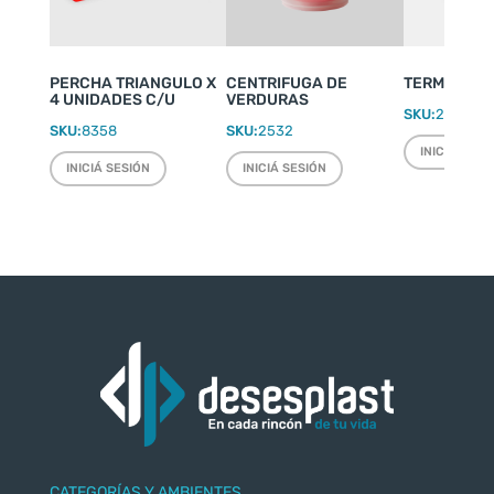
PERCHA TRIANGULO X
CENTRIFUGA DE
TERMO WEEK
4 UNIDADES C/U
VERDURAS
SKU:
2220
SKU:
8358
SKU:
2532
INICIÁ SESI
INICIÁ SESIÓN
INICIÁ SESIÓN
CATEGORÍAS Y AMBIENTES