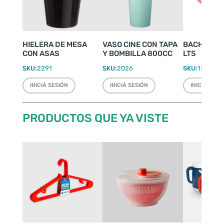
HIELERA DE MESA
VASO CINE CON TAPA
BACHA PAR
CON ASAS
Y BOMBILLA 800CC
LTS
SKU:
2291
SKU:
2026
SKU:
1216
INICIÁ SESIÓN
INICIÁ SESIÓN
INICIÁ SESI
PRODUCTOS QUE YA VISTE