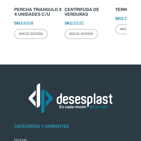
PERCHA TRIANGULO X
CENTRIFUGA DE
TERMO WEEK
4 UNIDADES C/U
VERDURAS
SKU:
2220
SKU:
8358
SKU:
2532
INICIÁ SESI
INICIÁ SESIÓN
INICIÁ SESIÓN
CATEGORÍAS Y AMBIENTES
Hogar