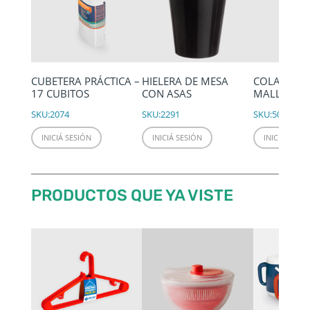
CUBETERA PRÁCTICA –
HIELERA DE MESA
COLADOR N
17 CUBITOS
CON ASAS
MALLA MET
SKU:
2074
SKU:
2291
SKU:
5007
INICIÁ SESIÓN
INICIÁ SESIÓN
INICIÁ SESIÓ
PRODUCTOS QUE YA VISTE