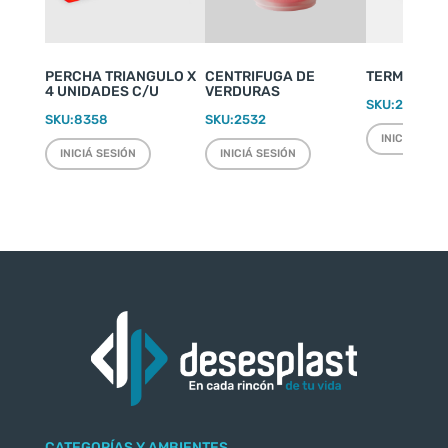
PERCHA TRIANGULO X
CENTRIFUGA DE
TERMO WEEK
4 UNIDADES C/U
VERDURAS
SKU:
2220
SKU:
8358
SKU:
2532
INICIÁ SESI
INICIÁ SESIÓN
INICIÁ SESIÓN
CATEGORÍAS Y AMBIENTES