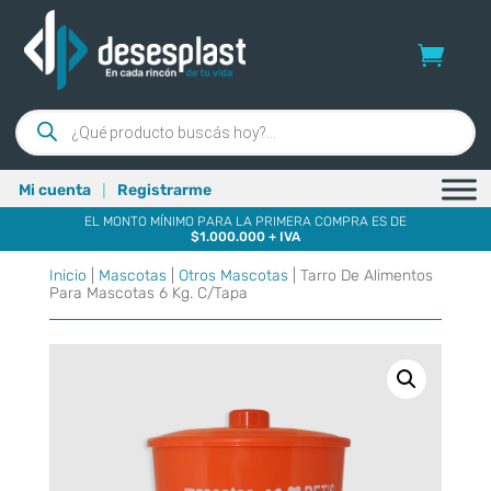
Búsqueda
de
productos
|
Mi cuenta
Registrarme
EL MONTO MÍNIMO PARA LA PRIMERA COMPRA ES DE
$1.000.000 + IVA
Inicio
|
Mascotas
|
Otros Mascotas
| Tarro De Alimentos
Para Mascotas 6 Kg. C/Tapa