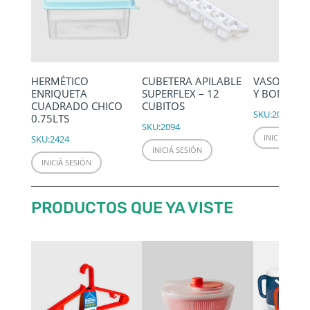
HERMÉTICO
CUBETERA APILABLE
VASO CINE
ENRIQUETA
SUPERFLEX – 12
Y BOMBILL
CUADRADO CHICO
CUBITOS
SKU:
2026
0.75LTS
SKU:
2094
INICIÁ SESIÓ
SKU:
2424
INICIÁ SESIÓN
INICIÁ SESIÓN
PRODUCTOS QUE YA VISTE