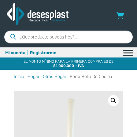
Búsqueda
de
productos
Mi cuenta
|
Registrarme
EL MONTO MÍNIMO PARA LA PRIMERA COMPRA ES DE
$1.000.000 + IVA
Inicio
|
Hogar
|
Otros Hogar
| Porta Rollo De Cocina