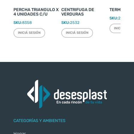
PERCHA TRIANGULO X
CENTRIFUGA DE
TERMO WEEK
4 UNIDADES C/U
VERDURAS
SKU:
2220
SKU:
8358
SKU:
2532
INICIÁ SESI
INICIÁ SESIÓN
INICIÁ SESIÓN
CATEGORÍAS Y AMBIENTES
Hogar