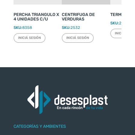
PERCHA TRIANGULO X
CENTRIFUGA DE
TERMO WEEK
4 UNIDADES C/U
VERDURAS
SKU:
2220
SKU:
8358
SKU:
2532
INICIÁ SESI
INICIÁ SESIÓN
INICIÁ SESIÓN
CATEGORÍAS Y AMBIENTES