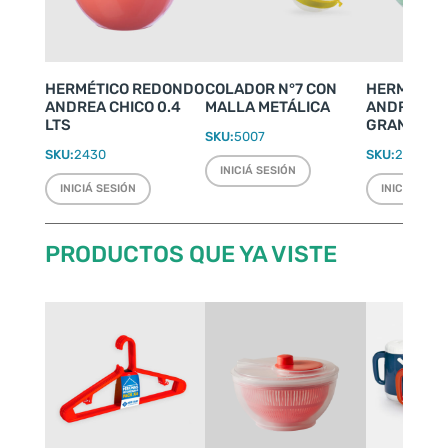
HERMÉTICO REDONDO
COLADOR N°7 CON
HERMÉTIC
ANDREA CHICO 0.4
MALLA METÁLICA
ANDREA S
LTS
GRANDE 4.
SKU:
5007
SKU:
2430
SKU:
2433
INICIÁ SESIÓN
INICIÁ SESIÓN
INICIÁ SESI
PRODUCTOS QUE YA VISTE