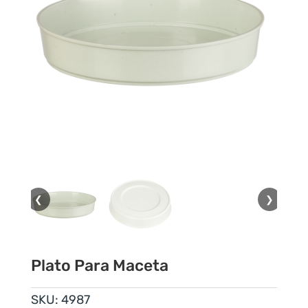
❮
❯
Plato Para Maceta
SKU:
4987