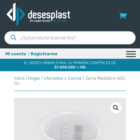
Búsqueda
de
productos
Mi cuenta
|
Registrarme
EL MONTO MÍNIMO PARA LA PRIMERA COMPRA ES DE
$1.000.000 + IVA
Inicio
|
Hogar
|
Utensilios y Cocina
| Jarra Medidora 600
Cc.