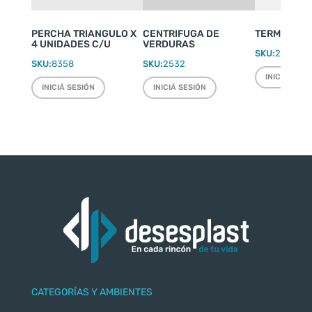
PERCHA TRIANGULO X
CENTRIFUGA DE
TERMO WEEK
4 UNIDADES C/U
VERDURAS
SKU:
2220
SKU:
8358
SKU:
2532
INICIÁ SESI
INICIÁ SESIÓN
INICIÁ SESIÓN
CATEGORÍAS Y AMBIENTES