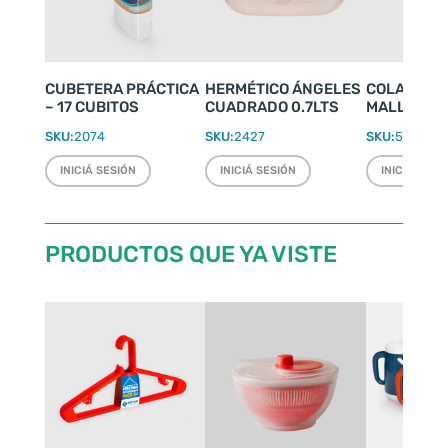
CUBETERA PRÁCTICA
HERMÉTICO ÁNGELES
COLADOR N
– 17 CUBITOS
CUADRADO 0.7LTS
MALLA MET
SKU:
2074
SKU:
2427
SKU:
5007
INICIÁ SESIÓN
INICIÁ SESIÓN
INICIÁ SESI
PRODUCTOS QUE YA VISTE