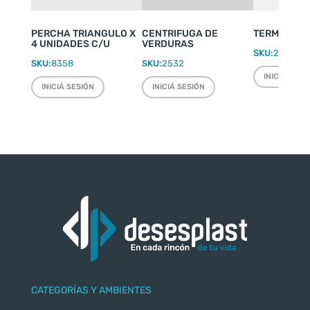
PERCHA TRIANGULO X
CENTRIFUGA DE
TERMO WEEK
4 UNIDADES C/U
VERDURAS
SKU:
2220
SKU:
8358
SKU:
2532
INICIÁ SESI
INICIÁ SESIÓN
INICIÁ SESIÓN
CATEGORÍAS Y AMBIENTES