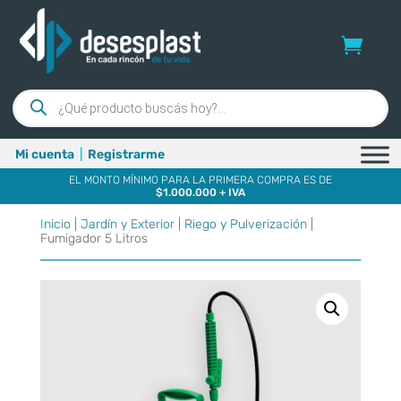
Búsqueda
de
productos
Mi cuenta
|
Registrarme
EL MONTO MÍNIMO PARA LA PRIMERA COMPRA ES DE
$1.000.000 + IVA
Inicio
|
Jardín y Exterior
|
Riego y Pulverización
|
Fumigador 5 Litros