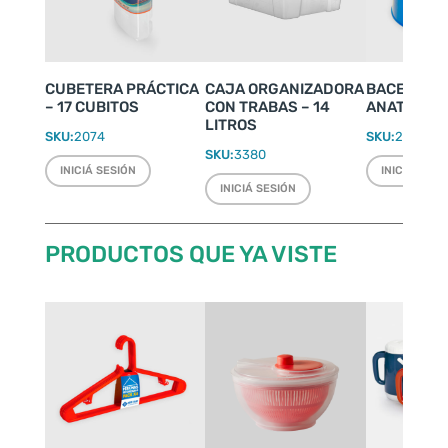
CUBETERA PRÁCTICA
CAJA ORGANIZADORA
BACENILLA
– 17 CUBITOS
CON TRABAS – 14
ANATÓMICA
LITROS
SKU:
2074
SKU:
2248
SKU:
3380
INICIÁ SESIÓN
INICIÁ SESI
INICIÁ SESIÓN
PRODUCTOS QUE YA VISTE