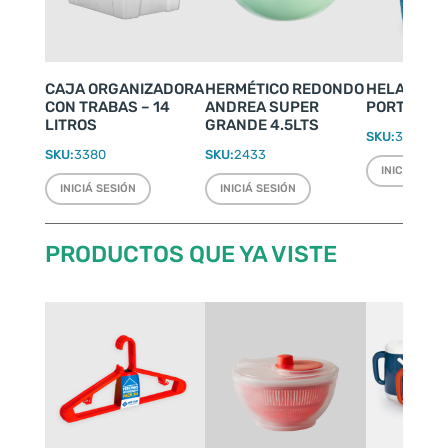
CAJA ORGANIZADORA
HERMÉTICO REDONDO
HELADERIT
CON TRABAS – 14
ANDREA SUPER
PORTÁTIL 4
LITROS
GRANDE 4.5LTS
SKU:
3500
SKU:
3380
SKU:
2433
INICIÁ SESI
INICIÁ SESIÓN
INICIÁ SESIÓN
PRODUCTOS QUE YA VISTE