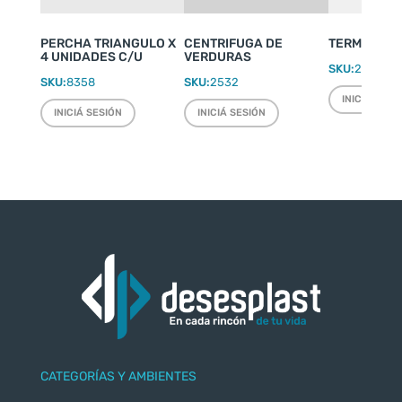
PERCHA TRIANGULO X
CENTRIFUGA DE
TERMO WEEK
4 UNIDADES C/U
VERDURAS
SKU:
2220
SKU:
8358
SKU:
2532
INICIÁ SESI
INICIÁ SESIÓN
INICIÁ SESIÓN
CATEGORÍAS Y AMBIENTES