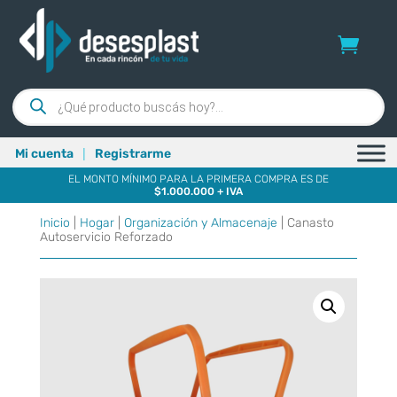
Búsqueda
de
productos
|
Mi cuenta
Registrarme
EL MONTO MÍNIMO PARA LA PRIMERA COMPRA ES DE
$1.000.000 + IVA
Inicio
|
Hogar
|
Organización y Almacenaje
| Canasto
Autoservicio Reforzado