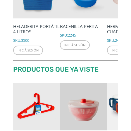
HELADERITA PORTÁTIL
BACENILLA PERITA
HERMÉTICO
4 LITROS
CUADRADO 
SKU:
2245
SKU:
3500
SKU:
2427
INICIÁ SESIÓN
INICIÁ SESIÓN
INICIÁ SESIÓ
PRODUCTOS QUE YA VISTE