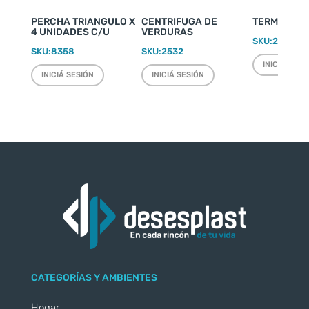
PERCHA TRIANGULO X
CENTRIFUGA DE
TERMO WEEK
4 UNIDADES C/U
VERDURAS
SKU:
2220
SKU:
8358
SKU:
2532
INICIÁ SESI
INICIÁ SESIÓN
INICIÁ SESIÓN
CATEGORÍAS Y AMBIENTES
Hogar