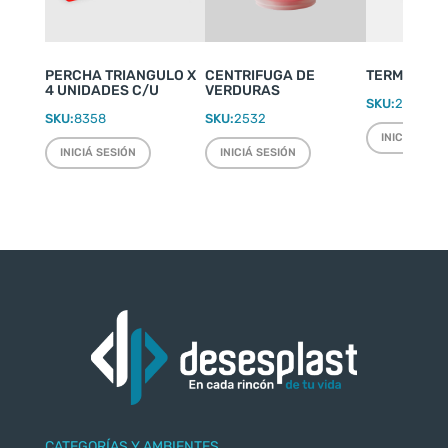
PERCHA TRIANGULO X
CENTRIFUGA DE
TERMO WEEK
4 UNIDADES C/U
VERDURAS
SKU:
2220
SKU:
8358
SKU:
2532
INICIÁ SESI
INICIÁ SESIÓN
INICIÁ SESIÓN
CATEGORÍAS Y AMBIENTES