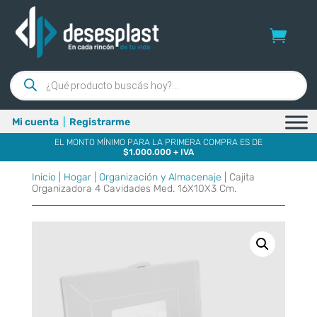
Búsqueda
de
productos
Mi cuenta
|
Registrarme
EL MONTO MÍNIMO PARA LA PRIMERA COMPRA ES DE
$1.000.000 + IVA
Inicio
|
Hogar
|
Organización y Almacenaje
| Cajita
Organizadora 4 Cavidades Med. 16X10X3 Cm.