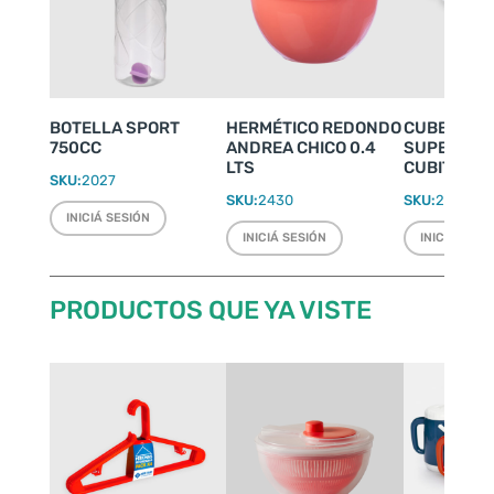
BOTELLA SPORT
HERMÉTICO REDONDO
CUBETERA 
750CC
ANDREA CHICO 0.4
SUPERFLEX
LTS
CUBITOS
SKU:
2027
SKU:
2430
SKU:
2094
INICIÁ SESIÓN
INICIÁ SESIÓN
INICIÁ SESI
PRODUCTOS QUE YA VISTE