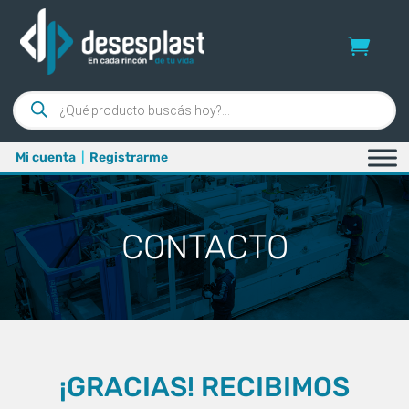
Búsqueda
de
productos
Mi cuenta
|
Registrarme
CONTACTO
¡GRACIAS! RECIBIMOS